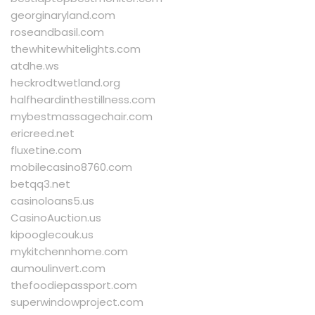
georginaryland.com
roseandbasil.com
thewhitewhitelights.com
atdhe.ws
heckrodtwetland.org
halfheardinthestillness.com
mybestmassagechair.com
ericreed.net
fluxetine.com
mobilecasino8760.com
betqq3.net
casinoloans5.us
CasinoAuction.us
kipooglecouk.us
mykitchennhome.com
aumoulinvert.com
thefoodiepassport.com
superwindowproject.com