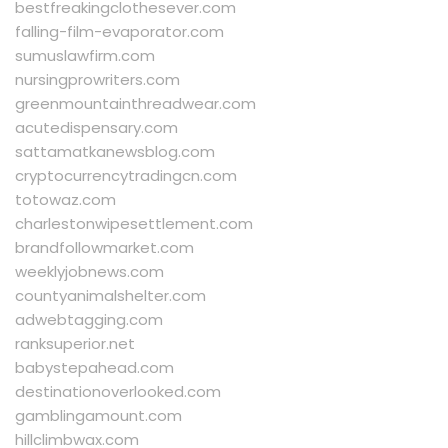
bestfreakingclothesever.com
falling-film-evaporator.com
sumuslawfirm.com
nursingprowriters.com
greenmountainthreadwear.com
acutedispensary.com
sattamatkanewsblog.com
cryptocurrencytradingcn.com
totowaz.com
charlestonwipesettlement.com
brandfollowmarket.com
weeklyjobnews.com
countyanimalshelter.com
adwebtagging.com
ranksuperior.net
babystepahead.com
destinationoverlooked.com
gamblingamount.com
hillclimbwax.com