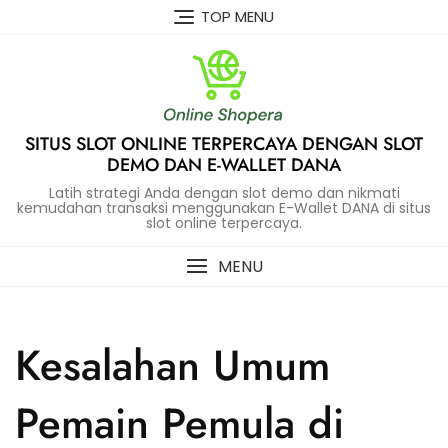
Skip
TOP MENU
to
content
SITUS SLOT ONLINE TERPERCAYA DENGAN SLOT
DEMO DAN E-WALLET DANA
Latih strategi Anda dengan slot demo dan nikmati
kemudahan transaksi menggunakan E-Wallet DANA di situs
slot online terpercaya.
MENU
Kesalahan Umum
Pemain Pemula di