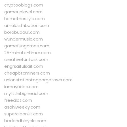
cryptooblogs.com
gameuplevel.com
homethestyle.com
amuldistribution.com
borobuddur.com
wundermusic.com
gamefungames.com
25-minute-timer.com
creativefuntask.com
engrsaifulsaif.com
cheapbtcminers.com
unionstationtogeorgetown.com
iamayudoc.com
mylittlebighead.com
freealot.com
asahiweekly.com
supercleanut.com
bedandbicycle.com