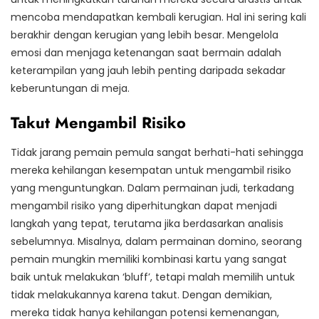
mencoba mendapatkan kembali kerugian. Hal ini sering kali
berakhir dengan kerugian yang lebih besar. Mengelola
emosi dan menjaga ketenangan saat bermain adalah
keterampilan yang jauh lebih penting daripada sekadar
keberuntungan di meja.
Takut Mengambil Risiko
Tidak jarang pemain pemula sangat berhati-hati sehingga
mereka kehilangan kesempatan untuk mengambil risiko
yang menguntungkan. Dalam permainan judi, terkadang
mengambil risiko yang diperhitungkan dapat menjadi
langkah yang tepat, terutama jika berdasarkan analisis
sebelumnya. Misalnya, dalam permainan domino, seorang
pemain mungkin memiliki kombinasi kartu yang sangat
baik untuk melakukan ‘bluff’, tetapi malah memilih untuk
tidak melakukannya karena takut. Dengan demikian,
mereka tidak hanya kehilangan potensi kemenangan,