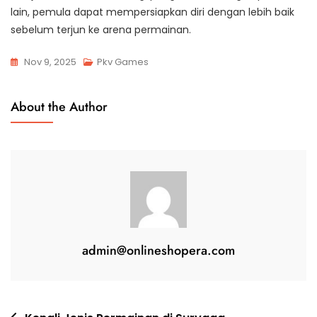
lain, pemula dapat mempersiapkan diri dengan lebih baik
sebelum terjun ke arena permainan.
Nov 9, 2025
Pkv Games
About the Author
admin@onlineshopera.com