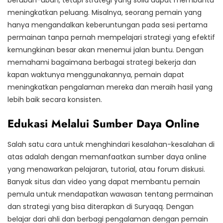
meningkatkan peluang. Misalnya, seorang pemain yang
hanya mengandalkan keberuntungan pada sesi pertama
permainan tanpa pernah mempelajari strategi yang efektif
kemungkinan besar akan menemui jalan buntu. Dengan
memahami bagaimana berbagai strategi bekerja dan
kapan waktunya menggunakannya, pemain dapat
meningkatkan pengalaman mereka dan meraih hasil yang
lebih baik secara konsisten.
Edukasi Melalui Sumber Daya Online
Salah satu cara untuk menghindari kesalahan-kesalahan di
atas adalah dengan memanfaatkan sumber daya online
yang menawarkan pelajaran, tutorial, atau forum diskusi.
Banyak situs dan video yang dapat membantu pemain
pemula untuk mendapatkan wawasan tentang permainan
dan strategi yang bisa diterapkan di Suryaqq. Dengan
belajar dari ahli dan berbagi pengalaman dengan pemain