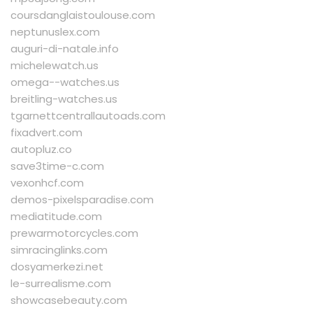
coursdanglaistoulouse.com
neptunuslex.com
auguri-di-natale.info
michelewatch.us
omega--watches.us
breitling-watches.us
tgarnettcentrallautoads.com
fixadvert.com
autopluz.co
save3time-c.com
vexonhcf.com
demos-pixelsparadise.com
mediatitude.com
prewarmotorcycles.com
simracinglinks.com
dosyamerkezi.net
le-surrealisme.com
showcasebeauty.com