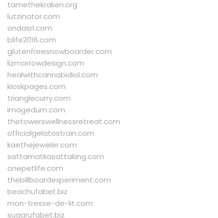
tamethekraken.org
lutzinator.com
ondasrl.com
blife2016.com
glutenfreesnowboarder.com
lizmorrowdesign.com
healwithcannabidiol.com
kioskpages.com
trianglecurry.com
imagedum.com
thetowerswellnessretreat.com
officialgelatostrain.com
kaethejeweler.com
sattamatkasattaking.com
onepetlife.com
thebillboardexperiment.com
beachufabet.biz
mon-tresse-de-lit.com
sugarufabet.biz