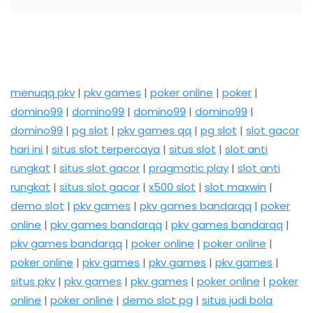
menuqq pkv
|
pkv games
|
poker online
|
poker
|
domino99
|
domino99
|
domino99
|
domino99
|
domino99
|
pg slot
|
pkv games qq
|
pg slot
|
slot gacor
hari ini
|
situs slot terpercaya
|
situs slot
|
slot anti
rungkat
|
situs slot gacor
|
pragmatic play
|
slot anti
rungkat
|
situs slot gacor
|
x500 slot
|
slot maxwin
|
demo slot
|
pkv games
|
pkv games bandarqq
|
poker
online
|
pkv games bandarqq
|
pkv games bandarqq
|
pkv games bandarqq
|
poker online
|
poker online
|
poker online
|
pkv games
|
pkv games
|
pkv games
|
situs pkv
|
pkv games
|
pkv games
|
poker online
|
poker
online
|
poker online
|
demo slot pg
|
situs judi bola