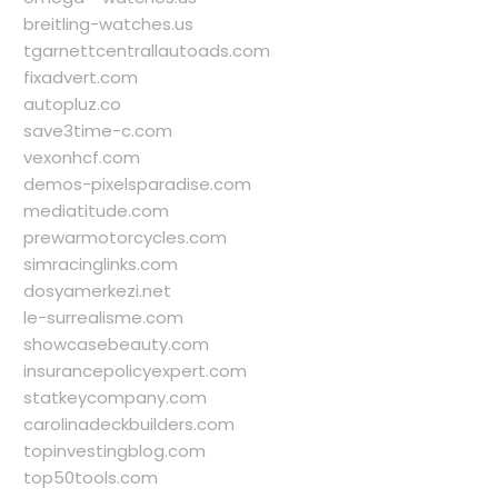
breitling-watches.us
tgarnettcentrallautoads.com
fixadvert.com
autopluz.co
save3time-c.com
vexonhcf.com
demos-pixelsparadise.com
mediatitude.com
prewarmotorcycles.com
simracinglinks.com
dosyamerkezi.net
le-surrealisme.com
showcasebeauty.com
insurancepolicyexpert.com
statkeycompany.com
carolinadeckbuilders.com
topinvestingblog.com
top50tools.com