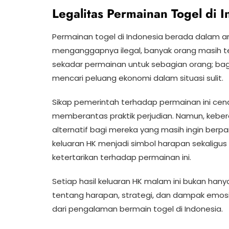
Legalitas Permainan Togel di 
Permainan togel di Indonesia berada dalam a
menganggapnya ilegal, banyak orang masih terli
sekadar permainan untuk sebagian orang; bag
mencari peluang ekonomi dalam situasi sulit.
Sikap pemerintah terhadap permainan ini ce
memberantas praktik perjudian. Namun, kebera
alternatif bagi mereka yang masih ingin berpa
keluaran HK menjadi simbol harapan sekaligus 
ketertarikan terhadap permainan ini.
Setiap hasil keluaran HK malam ini bukan hany
tentang harapan, strategi, dan dampak emosio
dari pengalaman bermain togel di Indonesia.