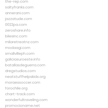
the-rep.com
saltyfranks.com
annerani.com
jazzatude.com
0022pa.com
zeroshare.info
bilesinc.com
milaretreatnz.com
modaagi.com
smallvilleph.com
galiciasuroeste.info
batallasdeguerra.com
dregstudios.com
neatstuffhelpskids.org
moraessoccer.com
forochile.org
chart-track.com
wonderfultraveling.com
promocioname.net