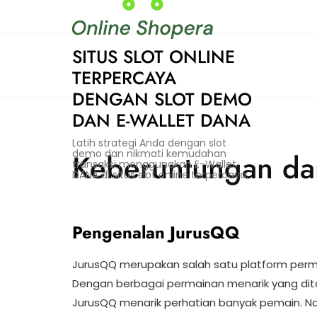
Skip
to
content
SITUS SLOT ONLINE
TERPERCAYA
DENGAN SLOT DEMO
DAN E-WALLET DANA
Latih strategi Anda dengan slot
demo dan nikmati kemudahan
Keberuntungan dan
transaksi menggunakan E-Wallet
DANA di situs slot online terpercaya.
Pengenalan JurusQQ
JurusQQ merupakan salah satu platform permai
Dengan berbagai permainan menarik yang dita
JurusQQ menarik perhatian banyak pemain. N