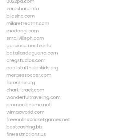
0022pa.com
zeroshare.info
bilesinc.com
milaretreatnz.com
modaagi.com
smallvilleph.com
galiciasuroeste.info
batallasdeguerra.com
dregstudios.com
neatstuffhelpskids.org
moraessoccer.com
forochile.org
chart-track.com
wonderfultraveling.com
promocioname.net
wimaxworld.com
freeonlinecricketgames.net
bestcashing.biz
firerestrictions.us