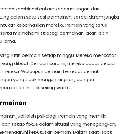
 adalah kombinasi antara keberuntungan dan
tung dalam satu sesi permainan, tetapi dalam jangka
entukan keberhasilan mereka. Pemain yang terus
serta memahami strategi permainan, akan lebih
u lama.
ang rutin bermain setiap minggu. Mereka mencatat
yang dibuat. Dengan cara ini, mereka dapat belajar
 mereka. Walaupun pemain tersebut pernah
tungan yang tidak menguntungkan, dengan
enjadi lebih baik seiring waktu.
ermainan
ainan judi ialah psikologi. Pemain yang memiliki
n dan tetap fokus dalam situasi yang menegangkan.
emengaruhi keputusan pemain. Dalam saat-saat