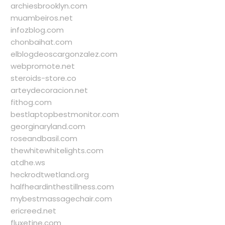
archiesbrooklyn.com
muambeiros.net
infozblog.com
chonbaihat.com
elblogdeoscargonzalez.com
webpromote.net
steroids-store.co
arteydecoracion.net
fithog.com
bestlaptopbestmonitor.com
georginaryland.com
roseandbasil.com
thewhitewhitelights.com
atdhe.ws
heckrodtwetland.org
halfheardinthestillness.com
mybestmassagechair.com
ericreed.net
fluxetine.com