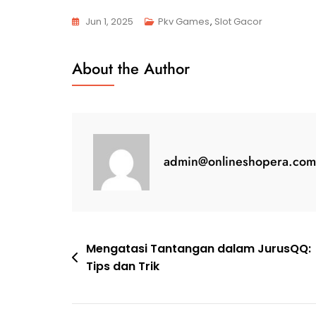
Jun 1, 2025
Pkv Games
,
Slot Gacor
About the Author
admin@onlineshopera.com
Post
Mengatasi Tantangan dalam JurusQQ:
Tips dan Trik
navigation