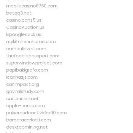
mobilecasino8760.com
betqq3.net
casinoloans5.us
CasinoAuction.us
kipooglecouk.us
mykitchennhome.com
aumoulinvert.com
thefoodiepassport.com
superwindowproject.com
papibakigrafo.com
icanhazjs.com
canimpact.org
goviralstudy.com
cartourism.net
apple-cores.com
pulserasdeactividad10.com
barbaracarlotti.com
desktopmining.net