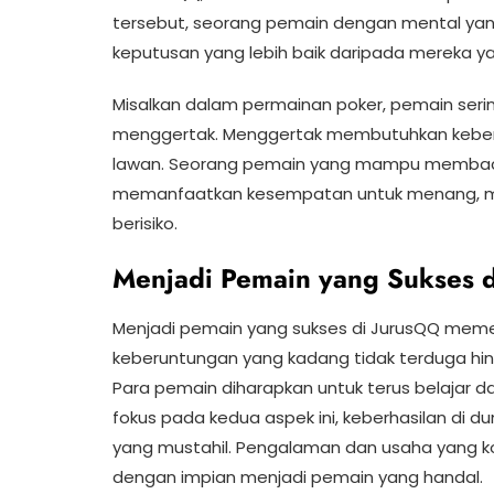
tersebut, seorang pemain dengan mental yan
keputusan yang lebih baik daripada mereka y
Misalkan dalam permainan poker, pemain seri
menggertak. Menggertak membutuhkan keber
lawan. Seorang pemain yang mampu membaca
memanfaatkan kesempatan untuk menang, me
berisiko.
Menjadi Pemain yang Sukses 
Menjadi pemain yang sukses di JurusQQ memer
keberuntungan yang kadang tidak terduga hi
Para pemain diharapkan untuk terus belajar
fokus pada kedua aspek ini, keberhasilan di d
yang mustahil. Pengalaman dan usaha yang 
dengan impian menjadi pemain yang handal.