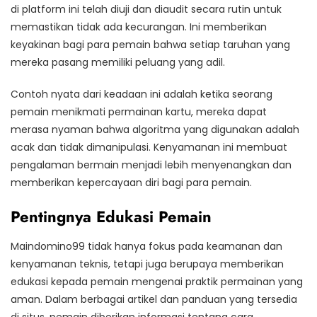
di platform ini telah diuji dan diaudit secara rutin untuk
memastikan tidak ada kecurangan. Ini memberikan
keyakinan bagi para pemain bahwa setiap taruhan yang
mereka pasang memiliki peluang yang adil.
Contoh nyata dari keadaan ini adalah ketika seorang
pemain menikmati permainan kartu, mereka dapat
merasa nyaman bahwa algoritma yang digunakan adalah
acak dan tidak dimanipulasi. Kenyamanan ini membuat
pengalaman bermain menjadi lebih menyenangkan dan
memberikan kepercayaan diri bagi para pemain.
Pentingnya Edukasi Pemain
Maindomino99 tidak hanya fokus pada keamanan dan
kenyamanan teknis, tetapi juga berupaya memberikan
edukasi kepada pemain mengenai praktik permainan yang
aman. Dalam berbagai artikel dan panduan yang tersedia
di situs, pemain diberikan informasi tentang cara