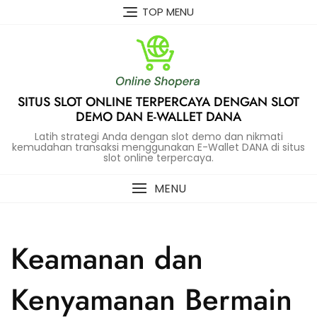
Skip
TOP MENU
to
content
SITUS SLOT ONLINE TERPERCAYA DENGAN SLOT
DEMO DAN E-WALLET DANA
Latih strategi Anda dengan slot demo dan nikmati
kemudahan transaksi menggunakan E-Wallet DANA di situs
slot online terpercaya.
MENU
Keamanan dan
Kenyamanan Bermain