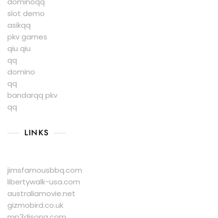
dominoqq
slot demo
asikqq
pkv games
qiu qiu
qq
domino
qq
bandarqq pkv
qq
LINKS
jimsfamousbbq.com
libertywalk-usa.com
australiamovie.net
gizmobird.co.uk
mp3djsong.com