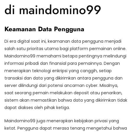
di maindomino99
Keamanan Data Pengguna
Di era digital saat ini, keamanan data pengguna menjadi
salah satu prioritas utama bagi platform permainan online.
Maindomino99 memahami betapa pentingnya melindungi
informasi pribadi dan finansial para pemainnya. Dengan
menerapkan teknologi enkripsi yang canggih, setiap
transaksi dan data yang dikirimkan antara pengguna dan
server dilindungi dari potensi ancaman cyber. Misalnya,
saat seorang pemain melakukan deposit atau penarikan,
sistem akan memastikan bahwa data yang dikirimkan tidak
dapat diakses oleh pihak ketiga.
Maindomino99 juga menerapkan kebijakan privasi yang
ketat. Pengguna dapat merasa tenang mengetahui bahwa