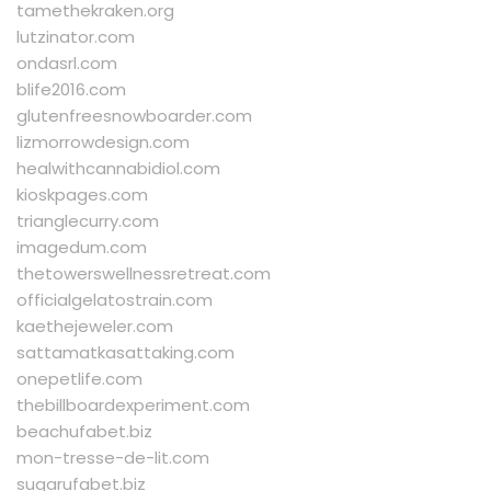
tamethekraken.org
lutzinator.com
ondasrl.com
blife2016.com
glutenfreesnowboarder.com
lizmorrowdesign.com
healwithcannabidiol.com
kioskpages.com
trianglecurry.com
imagedum.com
thetowerswellnessretreat.com
officialgelatostrain.com
kaethejeweler.com
sattamatkasattaking.com
onepetlife.com
thebillboardexperiment.com
beachufabet.biz
mon-tresse-de-lit.com
sugarufabet.biz