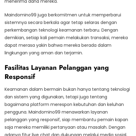
menerima dana mereka.
Maindomino99 juga berkomitmen untuk memperbarui
sistemnya secara berkala agar tetap selaras dengan
perkembangan teknologi keamanan terbaru. Dengan
demikian, setiap kali pemain melakukan transaksi, mereka
dapat merasa yakin bahwa mereka berada dalam
lingkungan yang aman dan terjamin.
Fasilitas Layanan Pelanggan yang
Responsif
Keamanan dalam bermain bukan hanya tentang teknologi
dan sistem yang digunakan, tetapi juga tentang
bagaimana platform merespon kebutuhan dan keluhan
pengguna. Maindomino99 menawarkan layanan
pelanggan yang responsif, siap membantu pemain kapan
saja mereka memiliki pertanyaan atau masalah. Dengan
adanya fitur live chat dan dukungan melalui media sosial,