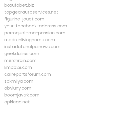
boxufabet.biz
topgearautoservices.net
figurine-jouet.com
your-facebook-address.com
perroquet-ma-passion.com
modrenlivinghome.com
instadatahelpainews.com
geekdailies.com
merchrain.com
kmbb28.com
callreportsforum.com
sokmilya.com
abyluny.com
boomjavtrk.com
apklead.net