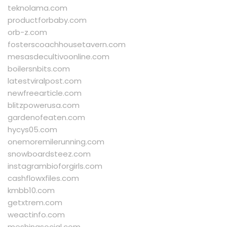
teknolama.com
productforbaby.com
orb-z.com
fosterscoachhousetavern.com
mesasdecultivoonline.com
boilersnbits.com
latestviralpost.com
newfreearticle.com
blitzpowerusa.com
gardenofeaten.com
hycys05.com
onemoremilerunning.com
snowboardsteez.com
instagrambioforgirls.com
cashflowxfiles.com
kmbb10.com
getxtrem.com
weactinfo.com
meshingsocial.com