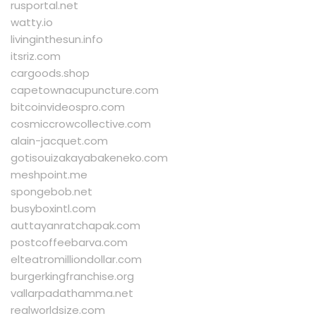
rusportal.net
watty.io
livinginthesun.info
itsriz.com
cargoods.shop
capetownacupuncture.com
bitcoinvideospro.com
cosmiccrowcollective.com
alain-jacquet.com
gotisouizakayabakeneko.com
meshpoint.me
spongebob.net
busyboxintl.com
auttayanratchapak.com
postcoffeebarva.com
elteatromilliondollar.com
burgerkingfranchise.org
vallarpadathamma.net
realworldsize.com