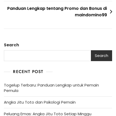
Panduan Lengkap tentang Promo dan Bonus di
maindomino99
Search
Search
RECENT POST
Togelup Terbaru: Panduan Lengkap untuk Pemain
Pemula
Angka Jitu Toto dan Psikologi Pemain
Peluang Emas: Angka Jitu Toto Setiap Minggu