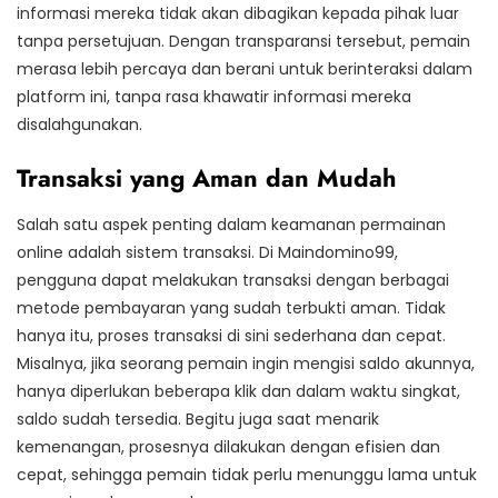
informasi mereka tidak akan dibagikan kepada pihak luar
tanpa persetujuan. Dengan transparansi tersebut, pemain
merasa lebih percaya dan berani untuk berinteraksi dalam
platform ini, tanpa rasa khawatir informasi mereka
disalahgunakan.
Transaksi yang Aman dan Mudah
Salah satu aspek penting dalam keamanan permainan
online adalah sistem transaksi. Di Maindomino99,
pengguna dapat melakukan transaksi dengan berbagai
metode pembayaran yang sudah terbukti aman. Tidak
hanya itu, proses transaksi di sini sederhana dan cepat.
Misalnya, jika seorang pemain ingin mengisi saldo akunnya,
hanya diperlukan beberapa klik dan dalam waktu singkat,
saldo sudah tersedia. Begitu juga saat menarik
kemenangan, prosesnya dilakukan dengan efisien dan
cepat, sehingga pemain tidak perlu menunggu lama untuk