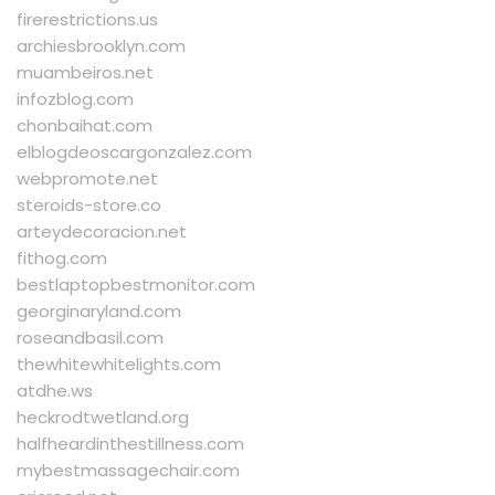
firerestrictions.us
archiesbrooklyn.com
muambeiros.net
infozblog.com
chonbaihat.com
elblogdeoscargonzalez.com
webpromote.net
steroids-store.co
arteydecoracion.net
fithog.com
bestlaptopbestmonitor.com
georginaryland.com
roseandbasil.com
thewhitewhitelights.com
atdhe.ws
heckrodtwetland.org
halfheardinthestillness.com
mybestmassagechair.com