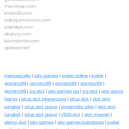
merchrain.com
kmbb28.com
callreportsforum.com
sokmilya.com
abyluny.com
boomjavtrk.com
apklead.net
menuqq pkv
|
pkv games
|
poker online
|
poker
|
domino99
|
domino99
|
domino99
|
domino99
|
domino99
|
pg slot
|
pkv games qq
|
pg slot
|
slot gacor
hari ini
|
situs slot terpercaya
|
situs slot
|
slot anti
rungkat
|
situs slot gacor
|
pragmatic play
|
slot anti
rungkat
|
situs slot gacor
|
x500 slot
|
slot maxwin
|
demo slot
|
pkv games
|
pkv games bandarqq
|
poker