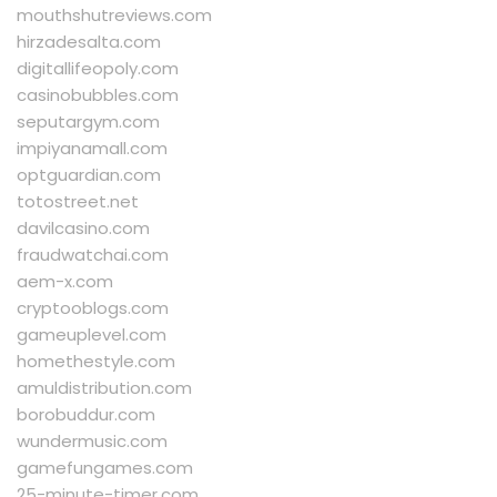
mouthshutreviews.com
hirzadesalta.com
digitallifeopoly.com
casinobubbles.com
seputargym.com
impiyanamall.com
optguardian.com
totostreet.net
davilcasino.com
fraudwatchai.com
aem-x.com
cryptooblogs.com
gameuplevel.com
homethestyle.com
amuldistribution.com
borobuddur.com
wundermusic.com
gamefungames.com
25-minute-timer.com