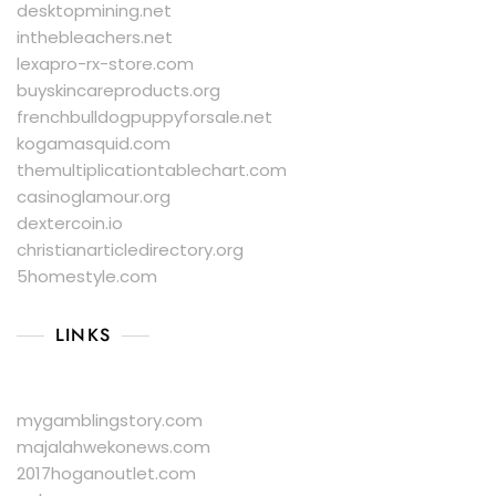
desktopmining.net
inthebleachers.net
lexapro-rx-store.com
buyskincareproducts.org
frenchbulldogpuppyforsale.net
kogamasquid.com
themultiplicationtablechart.com
casinoglamour.org
dextercoin.io
christianarticledirectory.org
5homestyle.com
LINKS
mygamblingstory.com
majalahwekonews.com
2017hoganoutlet.com