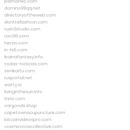
pelmanec.com
domino99qq.net
directoryoftheweb.com
donttellashton.com
rush3studio.com
roro90.com
herzio.com
in-hi5.com
krainafantasy.info
todas-noticias.com
senikartu.com
rusportal.net
watty.io
livinginthesun.info
itsriz.com
cargoods.shop
capetownacupuncture.com
bitcoinvideospro.com
cosmiccrowcollective.com