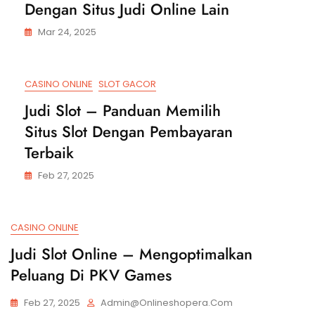
Dengan Situs Judi Online Lain
Mar 24, 2025
CASINO ONLINE
SLOT GACOR
Judi Slot – Panduan Memilih
Situs Slot Dengan Pembayaran
Terbaik
Feb 27, 2025
CASINO ONLINE
Judi Slot Online – Mengoptimalkan
Peluang Di PKV Games
Feb 27, 2025
Admin@onlineshopera.com