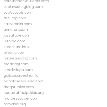
carolinadeckbuilders.com
topinvestingblog.com
top50tools.com
the-rep.com
saltyfranks.com
annerani.com
jazzatude.com
0022pa.com
zeroshare.info
bilesinc.com
milaretreatnz.com
modaagi.com
smallvilleph.com
galiciasuroeste.info
batallasdeguerra.com
dregstudios.com
neatstuffhelpskids.org
moraessoccer.com
forochile.org