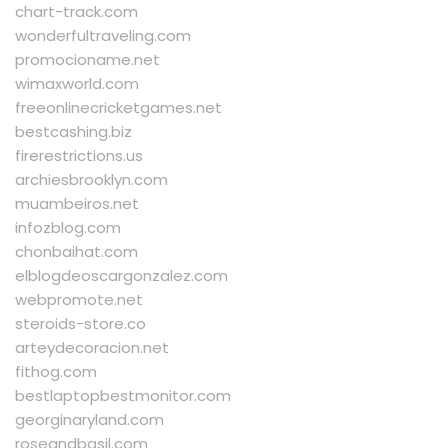
chart-track.com
wonderfultraveling.com
promocioname.net
wimaxworld.com
freeonlinecricketgames.net
bestcashing.biz
firerestrictions.us
archiesbrooklyn.com
muambeiros.net
infozblog.com
chonbaihat.com
elblogdeoscargonzalez.com
webpromote.net
steroids-store.co
arteydecoracion.net
fithog.com
bestlaptopbestmonitor.com
georginaryland.com
roseandbasil.com