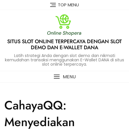
Skip
TOP MENU
to
content
SITUS SLOT ONLINE TERPERCAYA DENGAN SLOT
DEMO DAN E-WALLET DANA
Latih strategi Anda dengan slot demo dan nikmati
kemudahan transaksi menggunakan E-Wallet DANA di situs
slot online terpercaya.
MENU
CahayaQQ:
Menyediakan