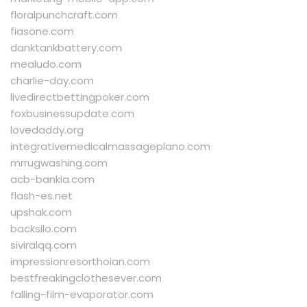
floralpunchcraft.com
fiasone.com
danktankbattery.com
mealudo.com
charlie-day.com
livedirectbettingpoker.com
foxbusinessupdate.com
lovedaddy.org
integrativemedicalmassageplano.com
mrrugwashing.com
acb-bankia.com
flash-es.net
upshak.com
backsilo.com
siviralqq.com
impressionresorthoian.com
bestfreakingclothesever.com
falling-film-evaporator.com