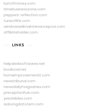
lustofmoney.com
timebusinesszone.com
peppers-reflection.com
tuneoflife.com
windowwellmaintenancepros.com
affiliateholder.com
LINKS
helpdesksoftwares.net
lovabowl.net
homeimprovementit.com
newstribunal.com
newsdailymagazines.com
preceptionhub.com
yeezislides.com
aobongdatotem.com