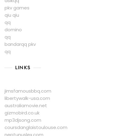
asikqq
pkv games
qiu qiu
qq
domino
qq
bandarqq pkv
qq
LINKS
jimsfamousbbq.com
libertywalk-usa.com
australiamovie.net
gizmobird.co.uk
mp3djsong.com
coursdanglaistoulouse.com
neptunuslex.com