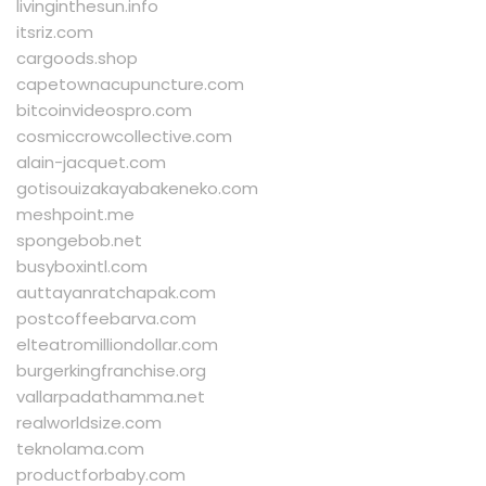
livinginthesun.info
itsriz.com
cargoods.shop
capetownacupuncture.com
bitcoinvideospro.com
cosmiccrowcollective.com
alain-jacquet.com
gotisouizakayabakeneko.com
meshpoint.me
spongebob.net
busyboxintl.com
auttayanratchapak.com
postcoffeebarva.com
elteatromilliondollar.com
burgerkingfranchise.org
vallarpadathamma.net
realworldsize.com
teknolama.com
productforbaby.com