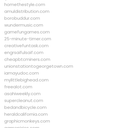
homethestyle.com
amuldistribution.com
borobuddur.com
wundermusic.com
gamefungames.com
25-minute-timer.com
creativefuntask.com
engrsaifulsaif.com
cheapbtcminers.com
unionstationtogeorgetown.com
iamayudoc.com
mylittlebighead.com
freealot.com
asahiweekly.com
supercleanut.com
bedandbicycle.com
heraldcalifornia.com
graphicmonkeys.com
gamepixies.com