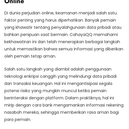
Online
Di dunia perjudian online, keamanan menjadi salah satu
faktor penting yang harus diperhatikan. Banyak pemain
yang khawatir tentang penyalahgunaan data pribadi atau
bahkan penipuan saat bermain. CahayaQQ memahami
kekhawatiran ini dan telah menerapkan berbagai langkah
untuk memastikan bahwa semua informasi yang diberikan
oleh pemain tetap aman.
Salah satu langkah yang diambil adalah penggunaan
teknologi enkripsi canggih yang melindungi data pribadi
dan transaksi keuangan. Hal ini mengantisipasi segala
potensi risiko yang mungkin muncul ketika pemain
berinteraksi dengan platform. Dalam praktiknya, hal ini
mirip dengan cara bank mengamankan informasi rekening
nasabah mereka, sehingga memberikan rasa aman bagi
para pemain.