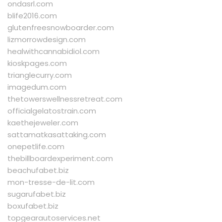
ondasrl.com
blife2016.com
glutenfreesnowboarder.com
lizmorrowdesign.com
healwithcannabidiol.com
kioskpages.com
trianglecurry.com
imagedum.com
thetowerswellnessretreat.com
officialgelatostrain.com
kaethejeweler.com
sattamatkasattaking.com
onepetlife.com
thebillboardexperiment.com
beachufabet.biz
mon-tresse-de-lit.com
sugarufabet.biz
boxufabet.biz
topgearautoservices.net