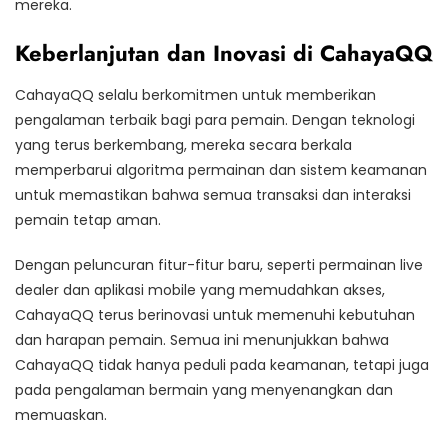
mereka.
Keberlanjutan dan Inovasi di CahayaQQ
CahayaQQ selalu berkomitmen untuk memberikan
pengalaman terbaik bagi para pemain. Dengan teknologi
yang terus berkembang, mereka secara berkala
memperbarui algoritma permainan dan sistem keamanan
untuk memastikan bahwa semua transaksi dan interaksi
pemain tetap aman.
Dengan peluncuran fitur-fitur baru, seperti permainan live
dealer dan aplikasi mobile yang memudahkan akses,
CahayaQQ terus berinovasi untuk memenuhi kebutuhan
dan harapan pemain. Semua ini menunjukkan bahwa
CahayaQQ tidak hanya peduli pada keamanan, tetapi juga
pada pengalaman bermain yang menyenangkan dan
memuaskan.