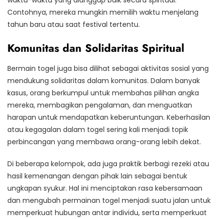
Contohnya, mereka mungkin memilih waktu menjelang
tahun baru atau saat festival tertentu.
Komunitas dan Solidaritas Spiritual
Bermain togel juga bisa dilihat sebagai aktivitas sosial yang
mendukung solidaritas dalam komunitas. Dalam banyak
kasus, orang berkumpul untuk membahas pilihan angka
mereka, membagikan pengalaman, dan menguatkan
harapan untuk mendapatkan keberuntungan. Keberhasilan
atau kegagalan dalam togel sering kali menjadi topik
perbincangan yang membawa orang-orang lebih dekat.
Di beberapa kelompok, ada juga praktik berbagi rezeki atau
hasil kemenangan dengan pihak lain sebagai bentuk
ungkapan syukur. Hal ini menciptakan rasa kebersamaan
dan mengubah permainan togel menjadi suatu jalan untuk
memperkuat hubungan antar individu, serta memperkuat