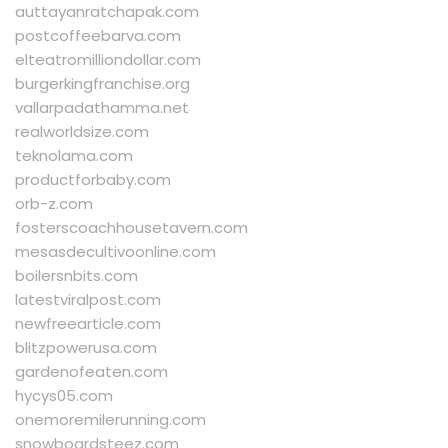
auttayanratchapak.com
postcoffeebarva.com
elteatromilliondollar.com
burgerkingfranchise.org
vallarpadathamma.net
realworldsize.com
teknolama.com
productforbaby.com
orb-z.com
fosterscoachhousetavern.com
mesasdecultivoonline.com
boilersnbits.com
latestviralpost.com
newfreearticle.com
blitzpowerusa.com
gardenofeaten.com
hycys05.com
onemoremilerunning.com
snowboardsteez.com