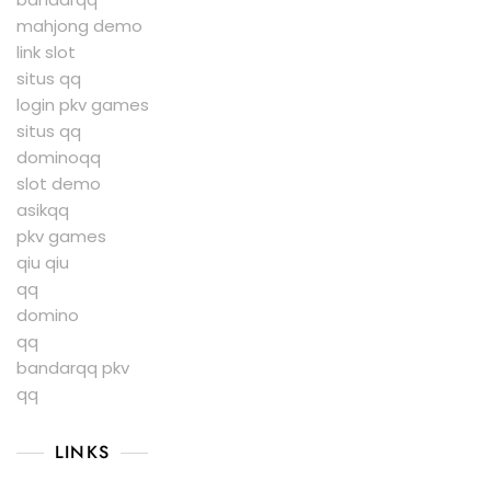
mahjong demo
link slot
situs qq
login pkv games
situs qq
dominoqq
slot demo
asikqq
pkv games
qiu qiu
qq
domino
qq
bandarqq pkv
qq
LINKS