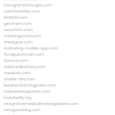
instagrambioforgirls.com
cashflowxfiles.com
kmbb10.com
getxtrem.com
weactinfo.com
meshingsocial.com
thearguer.com
marketing-mobile-app.com
floralpunchcraft.com
fiasone.com
danktankbattery.com
mealudo.com
charlie-day.com
livedirectbettingpoker.com
foxbusinessupdate.com
lovedaddy.org
integrativemedicalmassageplano.com
mrrugwashing.com