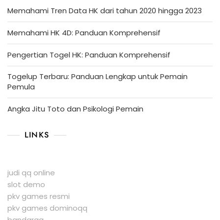
Memahami Tren Data HK dari tahun 2020 hingga 2023
Memahami HK 4D: Panduan Komprehensif
Pengertian Togel HK: Panduan Komprehensif
Togelup Terbaru: Panduan Lengkap untuk Pemain
Pemula
Angka Jitu Toto dan Psikologi Pemain
LINKS
judi qq online
slot demo
pkv games resmi
pkv games dominoqq
bandarqq