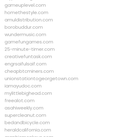
gameuplevel.com
homethestyle.com
amuldistribution.com
borobuddur.com
wundermusic.com
gamefungames.com
25-minute-timer.com
creativefuntask.com
engrsaifulsaif.com
cheapbtcminers.com
unionstationtogeorgetown.com
iamayudoc.com
mylittlebighead.com
freealot.com
asahiweekly.com
supercleanut.com
bedandbicycle.com
heraldcalifornia.com