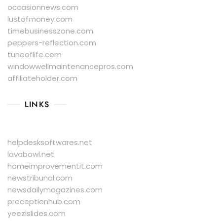
occasionnews.com
lustofmoney.com
timebusinesszone.com
peppers-reflection.com
tuneoflife.com
windowwellmaintenancepros.com
affiliateholder.com
LINKS
helpdesksoftwares.net
lovabowl.net
homeimprovementit.com
newstribunal.com
newsdailymagazines.com
preceptionhub.com
yeezislides.com