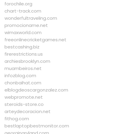
forochile.org
chart-track.com
wonderfultraveling.com
promocioname.net
wimaxworld.com
freeonlinecricketgames.net
bestcashing.biz
firerestrictions.us
archiesbrooklyn.com
muambeiros.net
infozblog.com
chonbaihat.com
elblogdeoscargonzalez.com
webpromote.net
steroids-store.co
arteydecoracion.net
fithog.com
bestlaptopbestmonitor.com
georginaryland.com