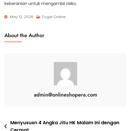
keberanian untuk mengambil risiko.
May 12, 2026
Togel Online
About the Author
admin@onlineshopera.com
Post
Menyususn 4 Angka Jitu HK Malam Ini dengan
Cermat