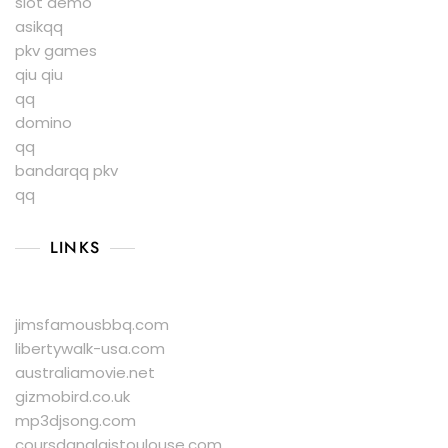
slot demo
asikqq
pkv games
qiu qiu
qq
domino
qq
bandarqq pkv
qq
LINKS
jimsfamousbbq.com
libertywalk-usa.com
australiamovie.net
gizmobird.co.uk
mp3djsong.com
coursdanglaistoulouse.com