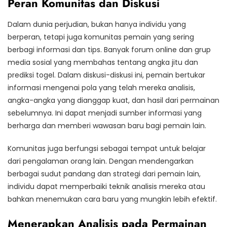
Peran Komunitas dan Diskusi
Dalam dunia perjudian, bukan hanya individu yang
berperan, tetapi juga komunitas pemain yang sering
berbagi informasi dan tips. Banyak forum online dan grup
media sosial yang membahas tentang angka jitu dan
prediksi togel. Dalam diskusi-diskusi ini, pemain bertukar
informasi mengenai pola yang telah mereka analisis,
angka-angka yang dianggap kuat, dan hasil dari permainan
sebelumnya. Ini dapat menjadi sumber informasi yang
berharga dan memberi wawasan baru bagi pemain lain.
Komunitas juga berfungsi sebagai tempat untuk belajar
dari pengalaman orang lain. Dengan mendengarkan
berbagai sudut pandang dan strategi dari pemain lain,
individu dapat memperbaiki teknik analisis mereka atau
bahkan menemukan cara baru yang mungkin lebih efektif.
Menerapkan Analisis pada Permainan