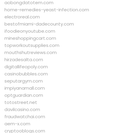
aobongdatotem.com
home-remedies-yeast-infection.com
electroreal.com
bestofmiami-dadecounty.com
ifoodieonyoutube.com
mineshoppingcart.com
topworkoutsupplies.com
mouthshutreviews.com
hirzadesalta.com
digitallifeopoly.com
casinobubbles.com
seputargym.com
impiyanamall.com
optguardian.com
totostreet.net
davilcasino.com
fraudwatchai.com
aem-x.com
cryptooblogs.com