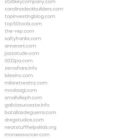
statkeycompany.com
carolinadeckbuilders.com
topinvestingblog.com
top50tools.com
the-rep.com
saltyfranks.com
annerani.com
jazzatude.com
0022pa.com
zeroshare.info
bilesinc.com
milaretreatnz.com
modaagi.com
smallvilleph.com
galiciasuroeste.info
batallasdeguerra.com
dregstudios.com
neatstuffhelpskids.org
moraessoccer.com