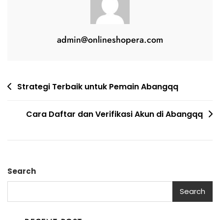
admin@onlineshopera.com
Post
Strategi Terbaik untuk Pemain Abangqq
navigation
Cara Daftar dan Verifikasi Akun di Abangqq
Search
Search