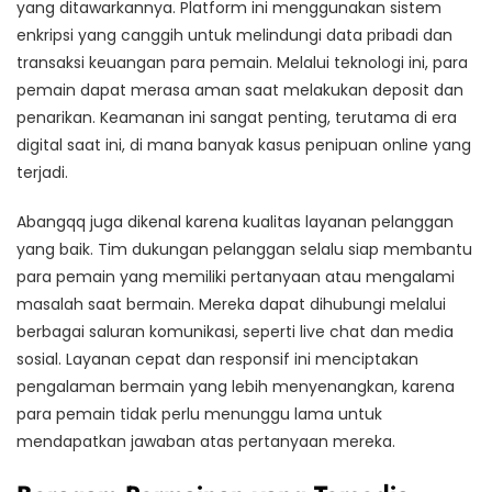
yang ditawarkannya. Platform ini menggunakan sistem
enkripsi yang canggih untuk melindungi data pribadi dan
transaksi keuangan para pemain. Melalui teknologi ini, para
pemain dapat merasa aman saat melakukan deposit dan
penarikan. Keamanan ini sangat penting, terutama di era
digital saat ini, di mana banyak kasus penipuan online yang
terjadi.
Abangqq juga dikenal karena kualitas layanan pelanggan
yang baik. Tim dukungan pelanggan selalu siap membantu
para pemain yang memiliki pertanyaan atau mengalami
masalah saat bermain. Mereka dapat dihubungi melalui
berbagai saluran komunikasi, seperti live chat dan media
sosial. Layanan cepat dan responsif ini menciptakan
pengalaman bermain yang lebih menyenangkan, karena
para pemain tidak perlu menunggu lama untuk
mendapatkan jawaban atas pertanyaan mereka.