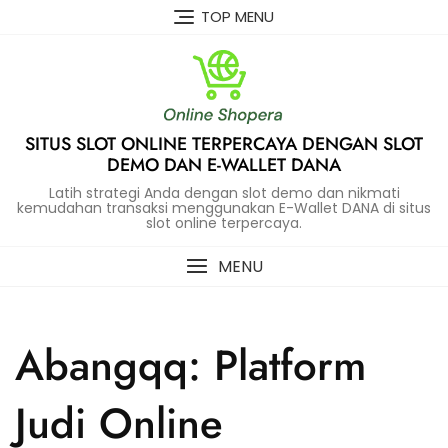
Skip
TOP MENU
to
content
SITUS SLOT ONLINE TERPERCAYA DENGAN SLOT
DEMO DAN E-WALLET DANA
Latih strategi Anda dengan slot demo dan nikmati
kemudahan transaksi menggunakan E-Wallet DANA di situs
slot online terpercaya.
MENU
Abangqq: Platform
Judi Online