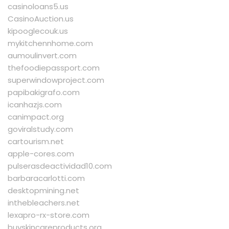
casinoloans5.us
CasinoAuction.us
kipooglecouk.us
mykitchennhome.com
aumoulinvert.com
thefoodiepassport.com
superwindowproject.com
papibakigrafo.com
icanhazjs.com
canimpact.org
goviralstudy.com
cartourism.net
apple-cores.com
pulserasdeactividad10.com
barbaracarlotti.com
desktopmining.net
inthebleachers.net
lexapro-rx-store.com
buyskincareproducts.org