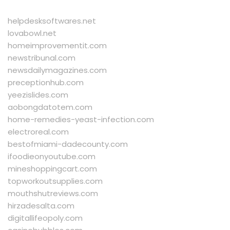
helpdesksoftwares.net
lovabowl.net
homeimprovementit.com
newstribunal.com
newsdailymagazines.com
preceptionhub.com
yeezislides.com
aobongdatotem.com
home-remedies-yeast-infection.com
electroreal.com
bestofmiami-dadecounty.com
ifoodieonyoutube.com
mineshoppingcart.com
topworkoutsupplies.com
mouthshutreviews.com
hirzadesalta.com
digitallifeopoly.com