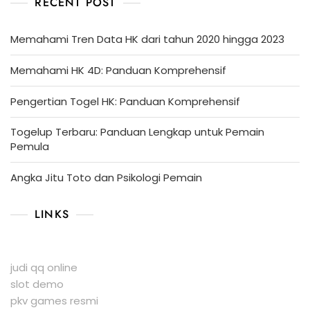
RECENT POST
Memahami Tren Data HK dari tahun 2020 hingga 2023
Memahami HK 4D: Panduan Komprehensif
Pengertian Togel HK: Panduan Komprehensif
Togelup Terbaru: Panduan Lengkap untuk Pemain
Pemula
Angka Jitu Toto dan Psikologi Pemain
LINKS
judi qq online
slot demo
pkv games resmi