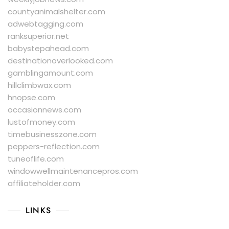
countyanimalshelter.com
adwebtagging.com
ranksuperior.net
babystepahead.com
destinationoverlooked.com
gamblingamount.com
hillclimbwax.com
hnopse.com
occasionnews.com
lustofmoney.com
timebusinesszone.com
peppers-reflection.com
tuneoflife.com
windowwellmaintenancepros.com
affiliateholder.com
LINKS