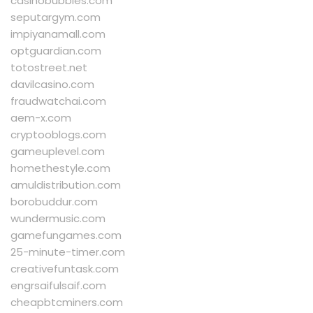
casinobubbles.com
seputargym.com
impiyanamall.com
optguardian.com
totostreet.net
davilcasino.com
fraudwatchai.com
aem-x.com
cryptooblogs.com
gameuplevel.com
homethestyle.com
amuldistribution.com
borobuddur.com
wundermusic.com
gamefungames.com
25-minute-timer.com
creativefuntask.com
engrsaifulsaif.com
cheapbtcminers.com