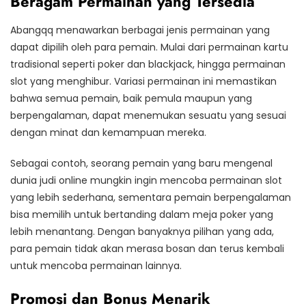
Beragam Permainan yang Tersedia
Abangqq menawarkan berbagai jenis permainan yang
dapat dipilih oleh para pemain. Mulai dari permainan kartu
tradisional seperti poker dan blackjack, hingga permainan
slot yang menghibur. Variasi permainan ini memastikan
bahwa semua pemain, baik pemula maupun yang
berpengalaman, dapat menemukan sesuatu yang sesuai
dengan minat dan kemampuan mereka.
Sebagai contoh, seorang pemain yang baru mengenal
dunia judi online mungkin ingin mencoba permainan slot
yang lebih sederhana, sementara pemain berpengalaman
bisa memilih untuk bertanding dalam meja poker yang
lebih menantang. Dengan banyaknya pilihan yang ada,
para pemain tidak akan merasa bosan dan terus kembali
untuk mencoba permainan lainnya.
Promosi dan Bonus Menarik