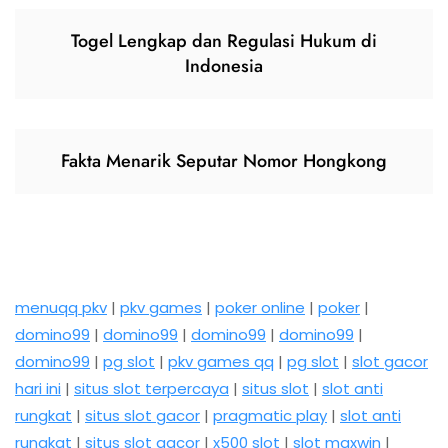
Togel Lengkap dan Regulasi Hukum di
Indonesia
Fakta Menarik Seputar Nomor Hongkong
menuqq pkv
|
pkv games
|
poker online
|
poker
|
domino99
|
domino99
|
domino99
|
domino99
|
domino99
|
pg slot
|
pkv games qq
|
pg slot
|
slot gacor
hari ini
|
situs slot terpercaya
|
situs slot
|
slot anti
rungkat
|
situs slot gacor
|
pragmatic play
|
slot anti
rungkat
|
situs slot gacor
|
x500 slot
|
slot maxwin
|