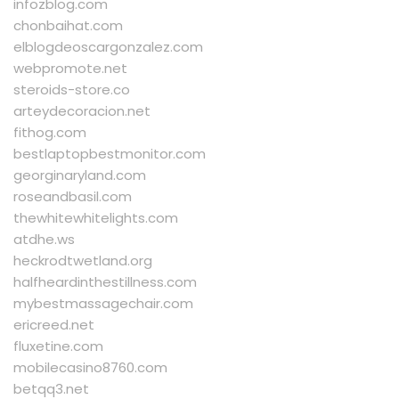
infozblog.com
chonbaihat.com
elblogdeoscargonzalez.com
webpromote.net
steroids-store.co
arteydecoracion.net
fithog.com
bestlaptopbestmonitor.com
georginaryland.com
roseandbasil.com
thewhitewhitelights.com
atdhe.ws
heckrodtwetland.org
halfheardinthestillness.com
mybestmassagechair.com
ericreed.net
fluxetine.com
mobilecasino8760.com
betqq3.net