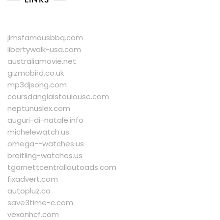
jimsfamousbbq.com
libertywalk-usa.com
australiamovie.net
gizmobird.co.uk
mp3djsong.com
coursdanglaistoulouse.com
neptunuslex.com
auguri-di-natale.info
michelewatch.us
omega--watches.us
breitling-watches.us
tgarnettcentrallautoads.com
fixadvert.com
autopluz.co
save3time-c.com
vexonhcf.com