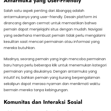
Antarmuka yang User-Friendly
Salah satu aspek penting dari Abangqq adalah
antarmukanya yang user-friendly. Desain platform ini
dirancang dengan cermat untuk memastikan bahwa
pemain dapat menjelajahi situs dengan mudah. Navigasi
yang sederhana membuat pemain tidak perlu mengalami
kesulitan saat mencari permainan atau informasi yang
mereka butuhkan.
Misalnya, seorang pemain yang ingin mencoba permainan
baru hanya perlu beberapa klik untuk menemukan kategori
permainan yang disukainya. Dengan antarmuka yang
intuitif ini, bahkan pemain yang kurang berpengalaman
sekalipun dapat merasa nyaman dan menikmati waktu
bermain mereka tanpa kebingungan.
Komunitas dan Interaksi Sosial